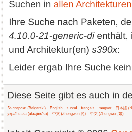
Suchen in
allen Architekturen
Ihre Suche nach Paketen, 
4.10.0-21-generic-di
enthält, 
und Architektur(en)
s390x
:
Leider ergab Ihre Suche kein
Diese Seite gibt es auch in 
Български (Bəlgarski)
English
suomi
français
magyar
日本語 (Ni
українська (ukrajins'ka)
中文 (Zhongwen,简)
中文 (Zhongwen,繁)