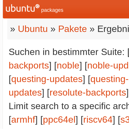
packages
»
Ubuntu
»
Pakete
» Ergebni
Suchen in bestimmter Suite: 
backports
] [
noble
] [
noble-upd
[
questing-updates
] [
questing
updates
] [
resolute-backports
]
Limit search to a specific arch
[
armhf
] [
ppc64el
] [
riscv64
] [
s