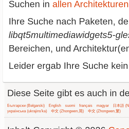
Suchen in
allen Architekturen
Ihre Suche nach Paketen, d
libqt5multimediawidgets5-gle
Bereichen, und Architektur(e
Leider ergab Ihre Suche kein
Diese Seite gibt es auch in 
Български (Bəlgarski)
English
suomi
français
magyar
日本語 (Ni
українська (ukrajins'ka)
中文 (Zhongwen,简)
中文 (Zhongwen,繁)