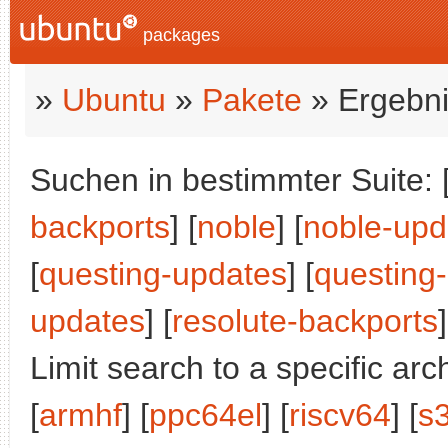
packages
»
Ubuntu
»
Pakete
» Ergebni
Suchen in bestimmter Suite: 
backports
] [
noble
] [
noble-upd
[
questing-updates
] [
questing
updates
] [
resolute-backports
]
Limit search to a specific arch
[
armhf
] [
ppc64el
] [
riscv64
] [
s