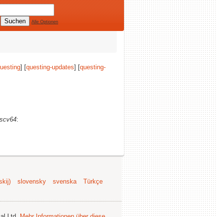
Alle Optionen
uesting
] [
questing-updates
] [
questing-
iscv64
:
kij)
slovensky
svenska
Türkçe
al Ltd.
Mehr Informationen über diese