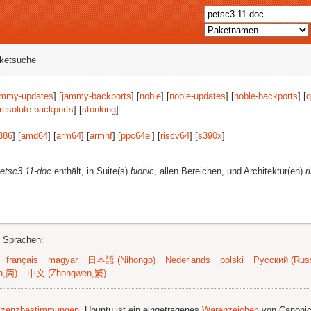
aketsuche
ammy-updates
] [
jammy-backports
] [
noble
] [
noble-updates
] [
noble-backports
] [
q
resolute-backports
] [
stonking
]
386
] [
amd64
] [
arm64
] [
armhf
] [
ppc64el
] [
riscv64
] [
s390x
]
etsc3.11-doc
enthält, in Suite(s)
bionic
, allen Bereichen, und Architektur(en)
r
n Sprachen:
français
magyar
日本語 (Nihongo)
Nederlands
polski
Русский (Russ
n,简)
中文 (Zhongwen,繁)
izenzbestimmungen
. Ubuntu ist ein eingetragenes
Warenzeichen
von Canonic