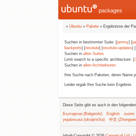
packages
»
Ubuntu
»
Pakete
» Ergebnisse der P
Suchen in bestimmter Suite: [
jammy
] [
j
backports
] [
resolute
] [
resolute-updates
] [
Suchen in
allen Suites
Limit search to a specific architecture: [
i
Suchen in
allen Architekturen
Ihre Suche nach Paketen, deren Name
p
Leider ergab Ihre Suche kein Ergebnis
Diese Seite gibt es auch in den folgende
Български (Bəlgarski)
English
suomi
українська (ukrajins'ka)
中文 (Zhongwe
Inhalt-Copyright © 2026
Canonical Ltd.
;
L