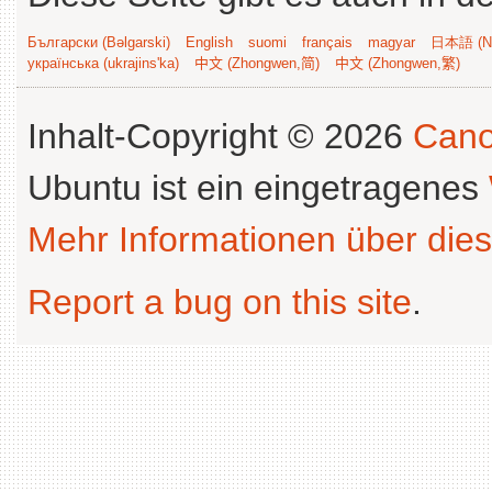
Български (Bəlgarski)
English
suomi
français
magyar
日本語 (Ni
українська (ukrajins'ka)
中文 (Zhongwen,简)
中文 (Zhongwen,繁)
Inhalt-Copyright © 2026
Cano
Ubuntu ist ein eingetragenes
Mehr Informationen über dies
Report a bug on this site
.