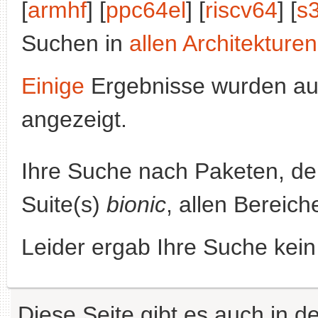
[
armhf
] [
ppc64el
] [
riscv64
] [
s
Suchen in
allen Architekturen
Einige
Ergebnisse wurden au
angezeigt.
Ihre Suche nach Paketen, 
Suite(s)
bionic
, allen Bereich
Leider ergab Ihre Suche kein
Diese Seite gibt es auch in 