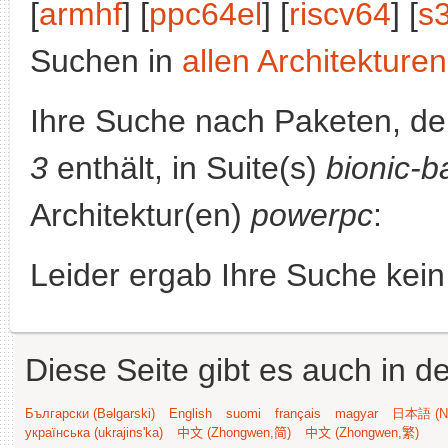
[
armhf
] [
ppc64el
] [
riscv64
] [
s
Suchen in
allen Architekturen
Ihre Suche nach Paketen, 
3
enthält, in Suite(s)
bionic-b
Architektur(en)
powerpc
:
Leider ergab Ihre Suche kein
Diese Seite gibt es auch in 
Български (Bəlgarski)
English
suomi
français
magyar
日本語 (Ni
українська (ukrajins'ka)
中文 (Zhongwen,简)
中文 (Zhongwen,繁)