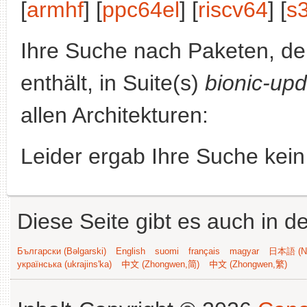
[
armhf
] [
ppc64el
] [
riscv64
] [
s
Ihre Suche nach Paketen, 
enthält, in Suite(s)
bionic-up
allen Architekturen:
Leider ergab Ihre Suche kein
Diese Seite gibt es auch in 
Български (Bəlgarski)
English
suomi
français
magyar
日本語 (Ni
українська (ukrajins'ka)
中文 (Zhongwen,简)
中文 (Zhongwen,繁)