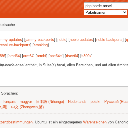
aketsuche
ammy-updates
] [
jammy-backports
] [
noble
] [
noble-updates
] [
noble-backports
] [
q
resolute-backports
] [
stonking
]
386
] [
amd64
] [
arm64
] [
armhf
] [
ppc64el
] [
riscv64
] [
s390x
]
hp-horde-ansel
enthält, in Suite(s)
focal
, allen Bereichen, und auf allen Archit
n Sprachen:
français
magyar
日本語 (Nihongo)
Nederlands
polski
Русский (Russ
n,简)
中文 (Zhongwen,繁)
izenzbestimmungen
. Ubuntu ist ein eingetragenes
Warenzeichen
von Canonic