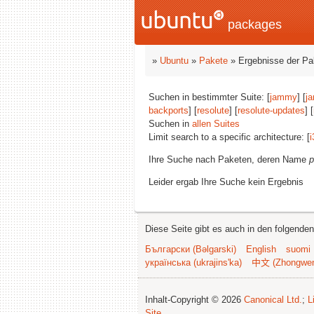
packages
»
Ubuntu
»
Pakete
» Ergebnisse der P
Suchen in bestimmter Suite: [
jammy
] [
j
backports
] [
resolute
] [
resolute-updates
] [
Suchen in
allen Suites
Limit search to a specific architecture: [
i
Ihre Suche nach Paketen, deren Name
p
Leider ergab Ihre Suche kein Ergebnis
Diese Seite gibt es auch in den folgende
Български (Bəlgarski)
English
suomi
українська (ukrajins'ka)
中文 (Zhongwe
Inhalt-Copyright © 2026
Canonical Ltd.
;
L
Site
.