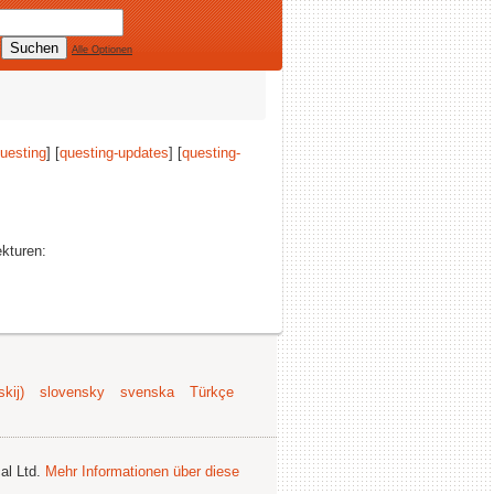
Alle Optionen
uesting
] [
questing-updates
] [
questing-
ekturen:
kij)
slovensky
svenska
Türkçe
al Ltd.
Mehr Informationen über diese