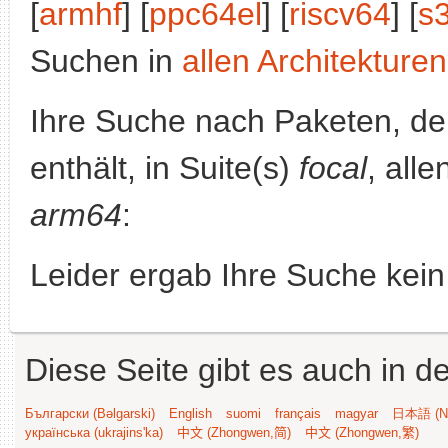
[
armhf
] [
ppc64el
] [
riscv64
] [
s
Suchen in
allen Architekturen
Ihre Suche nach Paketen, 
enthält, in Suite(s)
focal
, all
arm64
:
Leider ergab Ihre Suche kein
Diese Seite gibt es auch in 
Български (Bəlgarski)
English
suomi
français
magyar
日本語 (Ni
українська (ukrajins'ka)
中文 (Zhongwen,简)
中文 (Zhongwen,繁)