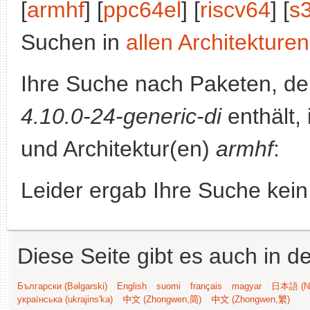
[
armhf
] [
ppc64el
] [
riscv64
] [
s
Suchen in
allen Architekturen
Ihre Suche nach Paketen, 
4.10.0-24-generic-di
enthält, 
und Architektur(en)
armhf
:
Leider ergab Ihre Suche kein
Diese Seite gibt es auch in 
Български (Bəlgarski)
English
suomi
français
magyar
日本語 (Ni
українська (ukrajins'ka)
中文 (Zhongwen,简)
中文 (Zhongwen,繁)