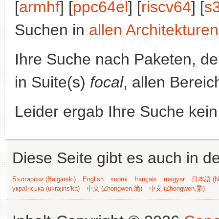
[
armhf
] [
ppc64el
] [
riscv64
] [
s
Suchen in
allen Architekturen
Ihre Suche nach Paketen, 
in Suite(s)
focal
, allen Berei
Leider ergab Ihre Suche kein
Diese Seite gibt es auch in 
Български (Bəlgarski)
English
suomi
français
magyar
日本語 (Ni
українська (ukrajins'ka)
中文 (Zhongwen,简)
中文 (Zhongwen,繁)