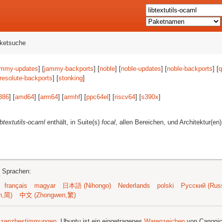
aketsuche
ammy-updates
] [
jammy-backports
] [
noble
] [
noble-updates
] [
noble-backports
] [
q
resolute-backports
] [
stonking
]
386
] [
amd64
] [
arm64
] [
armhf
] [
ppc64el
] [
riscv64
] [
s390x
]
ibtextutils-ocaml
enthält, in Suite(s)
focal
, allen Bereichen, und Architektur(en
n Sprachen:
français
magyar
日本語 (Nihongo)
Nederlands
polski
Русский (Russ
n,简)
中文 (Zhongwen,繁)
izenzbestimmungen
. Ubuntu ist ein eingetragenes
Warenzeichen
von Canonic