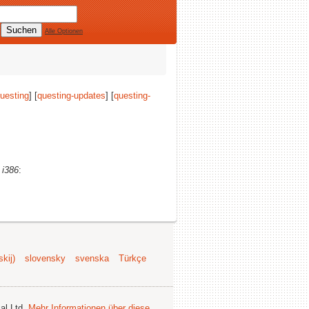
Alle Optionen
uesting
] [
questing-updates
] [
questing-
)
i386
:
kij)
slovensky
svenska
Türkçe
al Ltd.
Mehr Informationen über diese