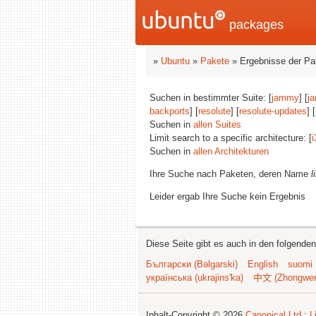
packages
»
Ubuntu
»
Pakete
» Ergebnisse der P
Suchen in bestimmter Suite: [
jammy
] [
j
backports
] [
resolute
] [
resolute-updates
] [
Suchen in
allen Suites
Limit search to a specific architecture: [
i
Suchen in
allen Architekturen
Ihre Suche nach Paketen, deren Name
l
Leider ergab Ihre Suche kein Ergebnis
Diese Seite gibt es auch in den folgende
Български (Bəlgarski)
English
suomi
українська (ukrajins'ka)
中文 (Zhongwe
Inhalt-Copyright © 2026
Canonical Ltd.
;
L