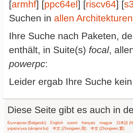
[
armhf
] [
ppc64el
] [
riscv64
] [
s
Suchen in
allen Architekturen
Ihre Suche nach Paketen, 
enthält, in Suite(s)
focal
, all
powerpc
:
Leider ergab Ihre Suche kein
Diese Seite gibt es auch in 
Български (Bəlgarski)
English
suomi
français
magyar
日本語 (Ni
українська (ukrajins'ka)
中文 (Zhongwen,简)
中文 (Zhongwen,繁)