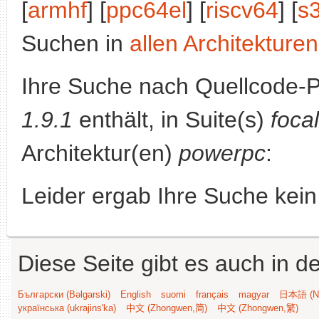
[
armhf
] [
ppc64el
] [
riscv64
] [
s
Suchen in
allen Architekturen
Ihre Suche nach Quellcode-
1.9.1
enthält, in Suite(s)
focal
Architektur(en)
powerpc
:
Leider ergab Ihre Suche kein
Diese Seite gibt es auch in 
Български (Bəlgarski)
English
suomi
français
magyar
日本語 (Ni
українська (ukrajins'ka)
中文 (Zhongwen,简)
中文 (Zhongwen,繁)