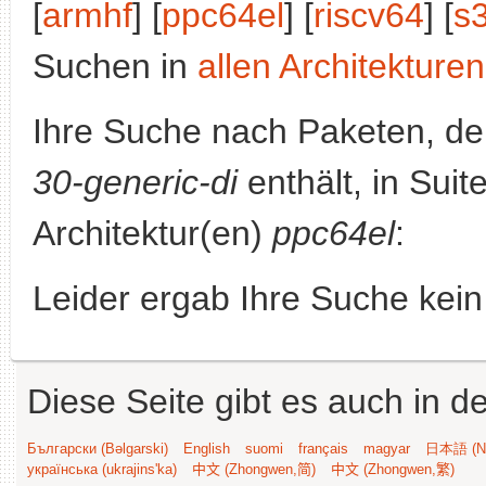
[
armhf
] [
ppc64el
] [
riscv64
] [
s
Suchen in
allen Architekturen
Ihre Suche nach Paketen, 
30-generic-di
enthält, in Suit
Architektur(en)
ppc64el
:
Leider ergab Ihre Suche kein
Diese Seite gibt es auch in 
Български (Bəlgarski)
English
suomi
français
magyar
日本語 (Ni
українська (ukrajins'ka)
中文 (Zhongwen,简)
中文 (Zhongwen,繁)