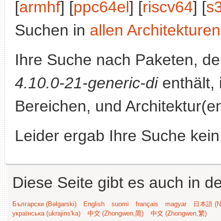
[
armhf
] [
ppc64el
] [
riscv64
] [
s
Suchen in
allen Architekturen
Ihre Suche nach Paketen, 
4.10.0-21-generic-di
enthält, 
Bereichen, und Architektur(e
Leider ergab Ihre Suche kein
Diese Seite gibt es auch in 
Български (Bəlgarski)
English
suomi
français
magyar
日本語 (Ni
українська (ukrajins'ka)
中文 (Zhongwen,简)
中文 (Zhongwen,繁)