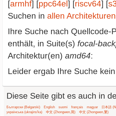
[
armhf
] [
ppc64el
] [
riscv64
] [
s
Suchen in
allen Architekturen
Ihre Suche nach Quellcode-
enthält, in Suite(s)
focal-back
Architektur(en)
amd64
:
Leider ergab Ihre Suche kein
Diese Seite gibt es auch in 
Български (Bəlgarski)
English
suomi
français
magyar
日本語 (Ni
українська (ukrajins'ka)
中文 (Zhongwen,简)
中文 (Zhongwen,繁)