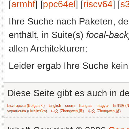
[
armhf
] [
ppc64el
] [
riscv64
] [
s
Ihre Suche nach Paketen, 
enthält, in Suite(s)
focal-back
allen Architekturen:
Leider ergab Ihre Suche kein
Diese Seite gibt es auch in 
Български (Bəlgarski)
English
suomi
français
magyar
日本語 (Ni
українська (ukrajins'ka)
中文 (Zhongwen,简)
中文 (Zhongwen,繁)