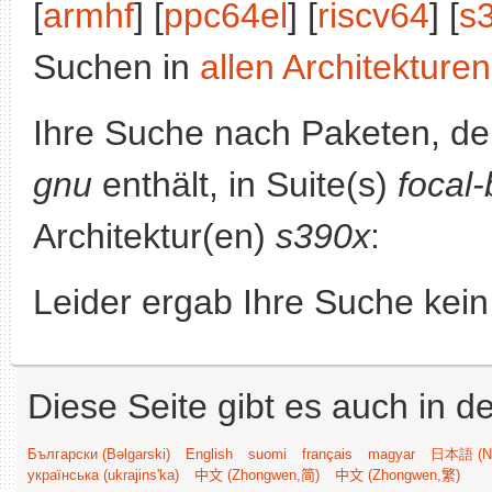
[
armhf
] [
ppc64el
] [
riscv64
] [
s
Suchen in
allen Architekturen
Ihre Suche nach Paketen, 
gnu
enthält, in Suite(s)
focal
Architektur(en)
s390x
:
Leider ergab Ihre Suche kein
Diese Seite gibt es auch in 
Български (Bəlgarski)
English
suomi
français
magyar
日本語 (Ni
українська (ukrajins'ka)
中文 (Zhongwen,简)
中文 (Zhongwen,繁)