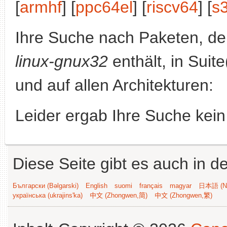
[
armhf
] [
ppc64el
] [
riscv64
] [
s
Ihre Suche nach Paketen, 
linux-gnux32
enthält, in Suit
und auf allen Architekturen:
Leider ergab Ihre Suche kein
Diese Seite gibt es auch in 
Български (Bəlgarski)
English
suomi
français
magyar
日本語 (Ni
українська (ukrajins'ka)
中文 (Zhongwen,简)
中文 (Zhongwen,繁)