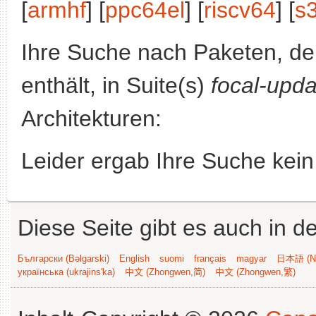
[
armhf
] [
ppc64el
] [
riscv64
] [
s
Ihre Suche nach Paketen, 
enthält, in Suite(s)
focal-upd
Architekturen:
Leider ergab Ihre Suche kein
Diese Seite gibt es auch in 
Български (Bəlgarski)
English
suomi
français
magyar
日本語 (Ni
українська (ukrajins'ka)
中文 (Zhongwen,简)
中文 (Zhongwen,繁)