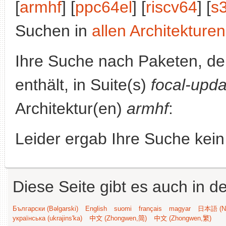
[
armhf
] [
ppc64el
] [
riscv64
] [
s
Suchen in
allen Architekturen
Ihre Suche nach Paketen, 
enthält, in Suite(s)
focal-upd
Architektur(en)
armhf
:
Leider ergab Ihre Suche kein
Diese Seite gibt es auch in 
Български (Bəlgarski)
English
suomi
français
magyar
日本語 (Ni
українська (ukrajins'ka)
中文 (Zhongwen,简)
中文 (Zhongwen,繁)