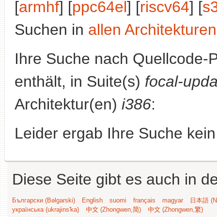
[
armhf
] [
ppc64el
] [
riscv64
] [
s
Suchen in
allen Architekturen
Ihre Suche nach Quellcode-
enthält, in Suite(s)
focal-upd
Architektur(en)
i386
:
Leider ergab Ihre Suche kein
Diese Seite gibt es auch in 
Български (Bəlgarski)
English
suomi
français
magyar
日本語 (Ni
українська (ukrajins'ka)
中文 (Zhongwen,简)
中文 (Zhongwen,繁)