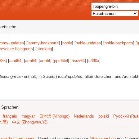
aketsuche
ammy-updates
] [
jammy-backports
] [
noble
] [
noble-updates
] [
noble-backports
] [
q
resolute-backports
] [
stonking
]
386
] [
amd64
] [
arm64
] [
armhf
] [
ppc64el
] [
riscv64
] [
s390x
]
ibopengm-bin
enthält, in Suite(s)
focal-updates
, allen Bereichen, und Architek
n Sprachen:
français
magyar
日本語 (Nihongo)
Nederlands
polski
Русский (Russ
n,简)
中文 (Zhongwen,繁)
izenzbestimmungen
. Ubuntu ist ein eingetragenes
Warenzeichen
von Canonic