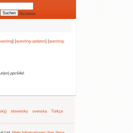
Alle Optionen
uesting
] [
questing-updates
] [
questing-
tur(en)
ppc64el
:
kij)
slovensky
svenska
Türkçe
al Ltd.
Mehr Informationen über diese