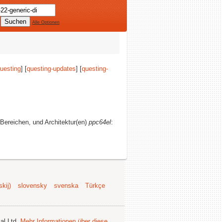
Alle Optionen
uesting
] [
questing-updates
] [
questing-
n Bereichen, und Architektur(en)
ppc64el
:
kij)
slovensky
svenska
Türkçe
al Ltd.
Mehr Informationen über diese