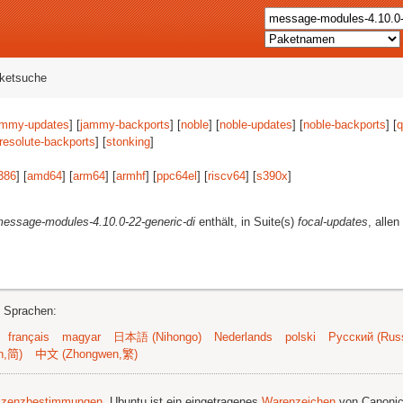
aketsuche
ammy-updates
] [
jammy-backports
] [
noble
] [
noble-updates
] [
noble-backports
] [
q
resolute-backports
] [
stonking
]
386
] [
amd64
] [
arm64
] [
armhf
] [
ppc64el
] [
riscv64
] [
s390x
]
essage-modules-4.10.0-22-generic-di
enthält, in Suite(s)
focal-updates
, alle
n Sprachen:
français
magyar
日本語 (Nihongo)
Nederlands
polski
Русский (Russ
n,简)
中文 (Zhongwen,繁)
izenzbestimmungen
. Ubuntu ist ein eingetragenes
Warenzeichen
von Canonic