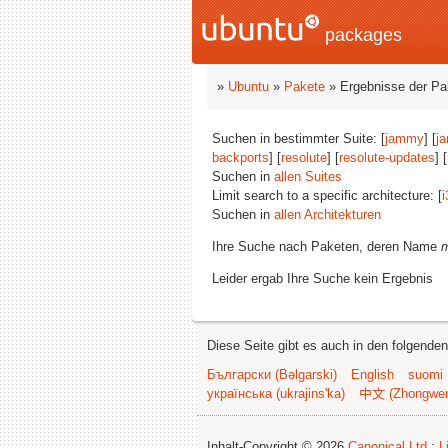
packages
»
Ubuntu
»
Pakete
» Ergebnisse der P
Suchen in bestimmter Suite: [
jammy
] [
j
backports
] [
resolute
] [
resolute-updates
] [
Suchen in
allen Suites
Limit search to a specific architecture: [
i
Suchen in
allen Architekturen
Ihre Suche nach Paketen, deren Name
m
Leider ergab Ihre Suche kein Ergebnis
Diese Seite gibt es auch in den folgende
Български (Bəlgarski)
English
suomi
українська (ukrajins'ka)
中文 (Zhongwe
Inhalt-Copyright © 2026
Canonical Ltd.
;
L