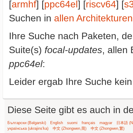
[
armhf
] [
ppc64el
] [
riscv64
] [
s
Suchen in
allen Architekturen
Ihre Suche nach Paketen, 
Suite(s)
focal-updates
, allen
ppc64el
:
Leider ergab Ihre Suche kein
Diese Seite gibt es auch in 
Български (Bəlgarski)
English
suomi
français
magyar
日本語 (Ni
українська (ukrajins'ka)
中文 (Zhongwen,简)
中文 (Zhongwen,繁)