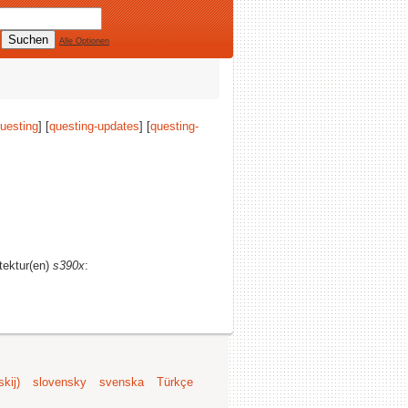
Alle Optionen
uesting
] [
questing-updates
] [
questing-
itektur(en)
s390x
:
kij)
slovensky
svenska
Türkçe