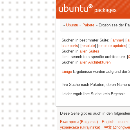
packages
»
Ubuntu
»
Pakete
» Ergebnisse der P
Suchen in bestimmter Suite: [
jammy
] [
j
backports
] [
resolute
] [
resolute-updates
] [
Suchen in
allen Suites
Limit search to a specific architecture: [
i
Suchen in
allen Architekturen
Einige
Ergebnisse wurden aufgrund der S
Ihre Suche nach Paketen, deren Name
p
Leider ergab Ihre Suche kein Ergebnis
Diese Seite gibt es auch in den folgende
Български (Bəlgarski)
English
suomi
українська (ukrajins'ka)
中文 (Zhongwe