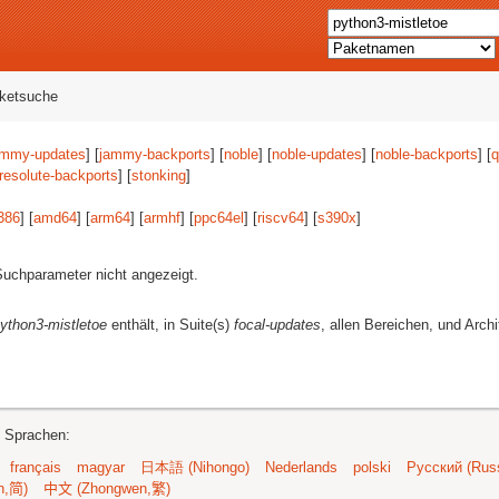
aketsuche
ammy-updates
] [
jammy-backports
] [
noble
] [
noble-updates
] [
noble-backports
] [
q
resolute-backports
] [
stonking
]
386
] [
amd64
] [
arm64
] [
armhf
] [
ppc64el
] [
riscv64
] [
s390x
]
uchparameter nicht angezeigt.
ython3-mistletoe
enthält, in Suite(s)
focal-updates
, allen Bereichen, und Arch
n Sprachen:
français
magyar
日本語 (Nihongo)
Nederlands
polski
Русский (Russ
n,简)
中文 (Zhongwen,繁)