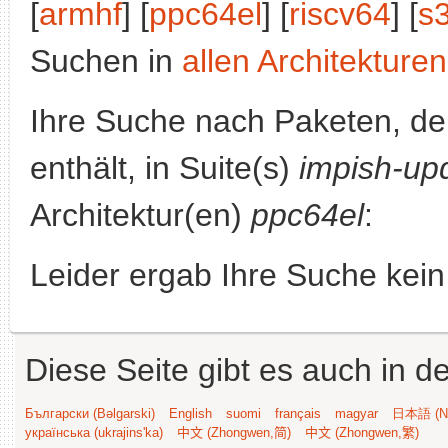
[
armhf
] [
ppc64el
] [
riscv64
] [
s
Suchen in
allen Architekturen
Ihre Suche nach Paketen, 
enthält, in Suite(s)
impish-up
Architektur(en)
ppc64el
:
Leider ergab Ihre Suche kein
Diese Seite gibt es auch in 
Български (Bəlgarski)
English
suomi
français
magyar
日本語 (Ni
українська (ukrajins'ka)
中文 (Zhongwen,简)
中文 (Zhongwen,繁)