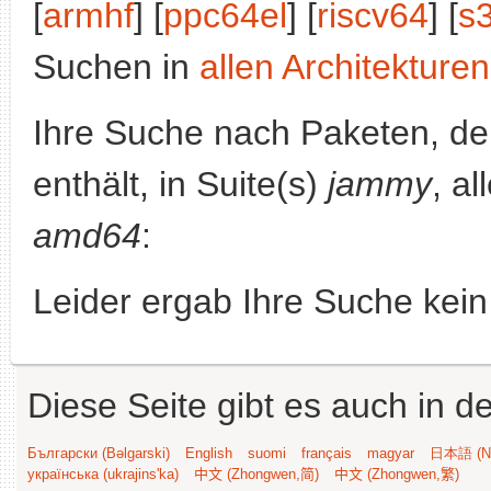
[
armhf
] [
ppc64el
] [
riscv64
] [
s
Suchen in
allen Architekturen
Ihre Suche nach Paketen, 
enthält, in Suite(s)
jammy
, a
amd64
:
Leider ergab Ihre Suche kein
Diese Seite gibt es auch in 
Български (Bəlgarski)
English
suomi
français
magyar
日本語 (Ni
українська (ukrajins'ka)
中文 (Zhongwen,简)
中文 (Zhongwen,繁)