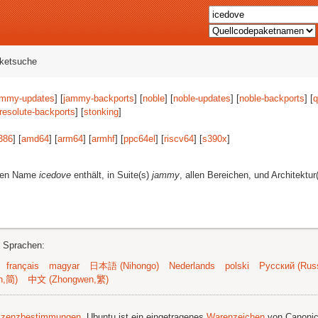
aketsuche
ammy-updates
] [
jammy-backports
] [
noble
] [
noble-updates
] [
noble-backports
] [
q
resolute-backports
] [
stonking
]
386
] [
amd64
] [
arm64
] [
armhf
] [
ppc64el
] [
riscv64
] [
s390x
]
eren Name
icedove
enthält, in Suite(s)
jammy
, allen Bereichen, und Architektu
n Sprachen:
français
magyar
日本語 (Nihongo)
Nederlands
polski
Русский (Russ
n,简)
中文 (Zhongwen,繁)
izenzbestimmungen
. Ubuntu ist ein eingetragenes
Warenzeichen
von Canonic