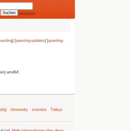
Alle Optionen
uesting
] [
questing-updates
] [
questing-
r(en)
amd64
:
kij)
slovensky
svenska
Türkçe
al Ltd.
Mehr Informationen über diese