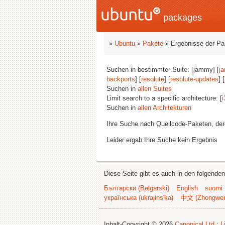
packages
»
Ubuntu
»
Pakete
» Ergebnisse der P
Suchen in bestimmter Suite: [jammy] [
j
backports
] [
resolute
] [
resolute-updates
] [
Suchen in
allen Suites
Limit search to a specific architecture: [
i
Suchen in
allen Architekturen
Ihre Suche nach Quellcode-Paketen, d
Leider ergab Ihre Suche kein Ergebnis
Diese Seite gibt es auch in den folgende
Български (Bəlgarski)
English
suomi
українська (ukrajins'ka)
中文 (Zhongwe
Inhalt-Copyright © 2026
Canonical Ltd.
;
L