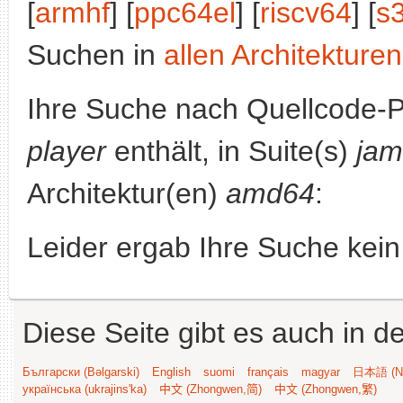
[
armhf
] [
ppc64el
] [
riscv64
] [
s
Suchen in
allen Architekturen
Ihre Suche nach Quellcode-
player
enthält, in Suite(s)
ja
Architektur(en)
amd64
:
Leider ergab Ihre Suche kein
Diese Seite gibt es auch in 
Български (Bəlgarski)
English
suomi
français
magyar
日本語 (Ni
українська (ukrajins'ka)
中文 (Zhongwen,简)
中文 (Zhongwen,繁)