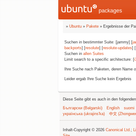
packages
»
Ubuntu
»
Pakete
» Ergebnisse der P
Suchen in bestimmter Suite: [jammy] [
j
backports
] [
resolute
] [
resolute-updates
] [
Suchen in
allen Suites
Limit search to a specific architecture: [
i
Ihre Suche nach Paketen, deren Name
o
Leider ergab Ihre Suche kein Ergebnis
Diese Seite gibt es auch in den folgende
Български (Bəlgarski)
English
suomi
українська (ukrajins'ka)
中文 (Zhongwe
Inhalt-Copyright © 2026
Canonical Ltd.
;
L
Site
.