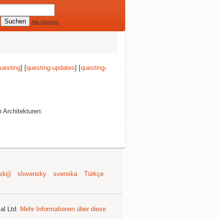
Alle Optionen
uesting
] [
questing-updates
] [
questing-
n Architekturen:
kij)
slovensky
svenska
Türkçe
al Ltd.
Mehr Informationen über diese