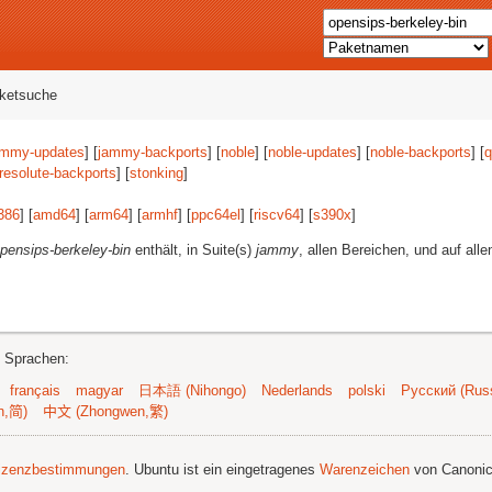
aketsuche
ammy-updates
] [
jammy-backports
] [
noble
] [
noble-updates
] [
noble-backports
] [
q
resolute-backports
] [
stonking
]
386
] [
amd64
] [
arm64
] [
armhf
] [
ppc64el
] [
riscv64
] [
s390x
]
pensips-berkeley-bin
enthält, in Suite(s)
jammy
, allen Bereichen, und auf alle
n Sprachen:
français
magyar
日本語 (Nihongo)
Nederlands
polski
Русский (Russ
n,简)
中文 (Zhongwen,繁)
izenzbestimmungen
. Ubuntu ist ein eingetragenes
Warenzeichen
von Canonic