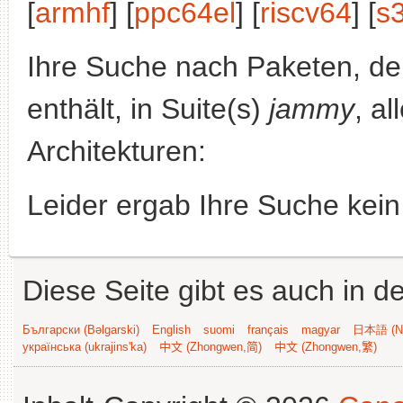
[
armhf
] [
ppc64el
] [
riscv64
] [
s
Ihre Suche nach Paketen, 
enthält, in Suite(s)
jammy
, a
Architekturen:
Leider ergab Ihre Suche kein
Diese Seite gibt es auch in 
Български (Bəlgarski)
English
suomi
français
magyar
日本語 (Ni
українська (ukrajins'ka)
中文 (Zhongwen,简)
中文 (Zhongwen,繁)