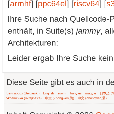
[
armhf
] [
ppc64el
] [
riscv64
] [
s
Ihre Suche nach Quellcode-
enthält, in Suite(s)
jammy
, a
Architekturen:
Leider ergab Ihre Suche kein
Diese Seite gibt es auch in 
Български (Bəlgarski)
English
suomi
français
magyar
日本語 (Ni
українська (ukrajins'ka)
中文 (Zhongwen,简)
中文 (Zhongwen,繁)