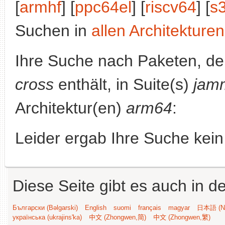
[
armhf
] [
ppc64el
] [
riscv64
] [
s
Suchen in
allen Architekturen
Ihre Suche nach Paketen, 
cross
enthält, in Suite(s)
jam
Architektur(en)
arm64
:
Leider ergab Ihre Suche kein
Diese Seite gibt es auch in 
Български (Bəlgarski)
English
suomi
français
magyar
日本語 (Ni
українська (ukrajins'ka)
中文 (Zhongwen,简)
中文 (Zhongwen,繁)