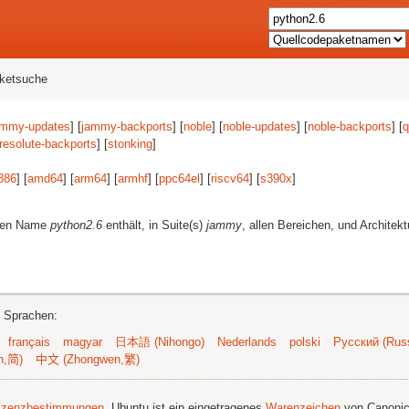
aketsuche
ammy-updates
] [
jammy-backports
] [
noble
] [
noble-updates
] [
noble-backports
] [
q
resolute-backports
] [
stonking
]
386
] [
amd64
] [
arm64
] [
armhf
] [
ppc64el
] [
riscv64
] [
s390x
]
eren Name
python2.6
enthält, in Suite(s)
jammy
, allen Bereichen, und Architek
n Sprachen:
français
magyar
日本語 (Nihongo)
Nederlands
polski
Русский (Russ
n,简)
中文 (Zhongwen,繁)
izenzbestimmungen
. Ubuntu ist ein eingetragenes
Warenzeichen
von Canonic