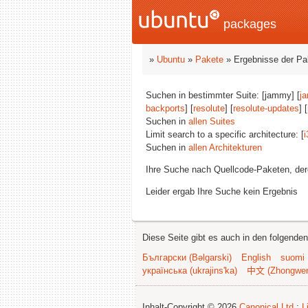
packages
»
Ubuntu
»
Pakete
» Ergebnisse der P
Suchen in bestimmter Suite: [jammy] [
j
backports
] [
resolute
] [
resolute-updates
] [
Suchen in
allen Suites
Limit search to a specific architecture: [
i
Suchen in
allen Architekturen
Ihre Suche nach Quellcode-Paketen, d
Leider ergab Ihre Suche kein Ergebnis
Diese Seite gibt es auch in den folgende
Български (Bəlgarski)
English
suomi
українська (ukrajins'ka)
中文 (Zhongwe
Inhalt-Copyright © 2026
Canonical Ltd.
;
L