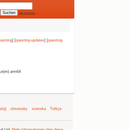
Alle Optionen
uesting
] [
questing-updates
] [
questing-
tur(en)
arm64
:
kij)
slovensky
svenska
Türkçe
al Ltd.
Mehr Informationen über diese