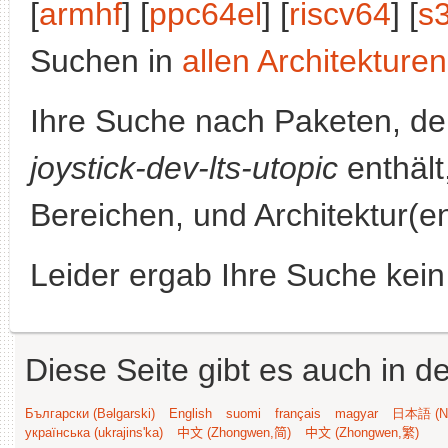
[
armhf
] [
ppc64el
] [
riscv64
] [
s
Suchen in
allen Architekturen
Ihre Suche nach Paketen, 
joystick-dev-lts-utopic
enthält
Bereichen, und Architektur(e
Leider ergab Ihre Suche kein
Diese Seite gibt es auch in 
Български (Bəlgarski)
English
suomi
français
magyar
日本語 (Ni
українська (ukrajins'ka)
中文 (Zhongwen,简)
中文 (Zhongwen,繁)