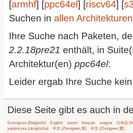
[
armhf
] [
ppc64el
] [
riscv64
] [
s
Suchen in
allen Architekturen
Ihre Suche nach Paketen, 
2.2.18pre21
enthält, in Suite
Architektur(en)
ppc64el
:
Leider ergab Ihre Suche kein
Diese Seite gibt es auch in 
Български (Bəlgarski)
English
suomi
français
magyar
日本語 (Ni
українська (ukrajins'ka)
中文 (Zhongwen,简)
中文 (Zhongwen,繁)