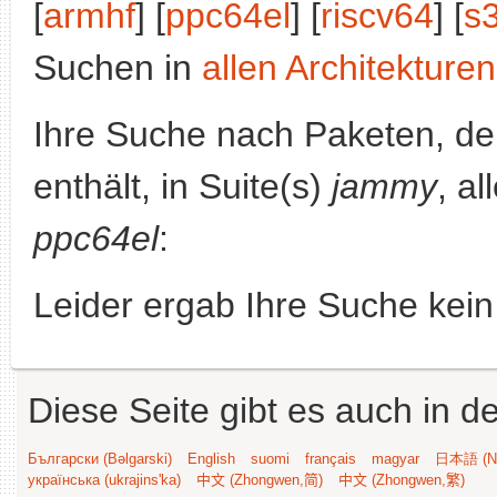
[
armhf
] [
ppc64el
] [
riscv64
] [
s
Suchen in
allen Architekturen
Ihre Suche nach Paketen, 
enthält, in Suite(s)
jammy
, a
ppc64el
:
Leider ergab Ihre Suche kein
Diese Seite gibt es auch in 
Български (Bəlgarski)
English
suomi
français
magyar
日本語 (Ni
українська (ukrajins'ka)
中文 (Zhongwen,简)
中文 (Zhongwen,繁)