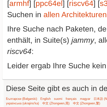
[
armhf
] [
ppc64el
] [
riscv64
] [
s
Suchen in
allen Architekturen
Ihre Suche nach Paketen, 
enthält, in Suite(s)
jammy
, a
riscv64
:
Leider ergab Ihre Suche kein
Diese Seite gibt es auch in 
Български (Bəlgarski)
English
suomi
français
magyar
日本語 (Ni
українська (ukrajins'ka)
中文 (Zhongwen,简)
中文 (Zhongwen,繁)