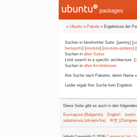
packages
»
Ubuntu
»
Pakete
» Ergebnisse der P
Suchen in bestimmter Suite: [jammy] [
j
backports
] [
resolute
] [
resolute-updates
] [
Suchen in
allen Suites
Limit search to a specific architecture: [
i
Suchen in
allen Architekturen
Ihre Suche nach Paketen, deren Name
x
Leider ergab Ihre Suche kein Ergebnis
Diese Seite gibt es auch in den folgende
Български (Bəlgarski)
English
suomi
українська (ukrajins'ka)
中文 (Zhongwe
Inhalt-Copyright © 2026
Canonical Ltd.
;
L