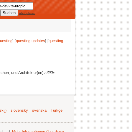
Alle Optionen
uesting
] [
questing-updates
] [
questing-
eichen, und Architektur(en)
s390x
:
kij)
slovensky
svenska
Türkçe
al Ltd.
Mehr Informationen über diese