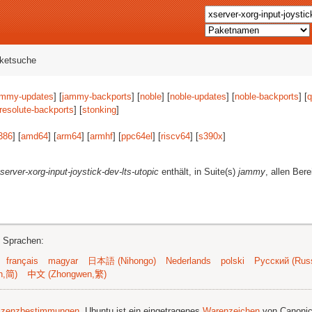
aketsuche
ammy-updates
] [
jammy-backports
] [
noble
] [
noble-updates
] [
noble-backports
] [
q
resolute-backports
] [
stonking
]
386
] [
amd64
] [
arm64
] [
armhf
] [
ppc64el
] [
riscv64
] [
s390x
]
server-xorg-input-joystick-dev-lts-utopic
enthält, in Suite(s)
jammy
, allen Ber
n Sprachen:
français
magyar
日本語 (Nihongo)
Nederlands
polski
Русский (Russ
n,简)
中文 (Zhongwen,繁)
izenzbestimmungen
. Ubuntu ist ein eingetragenes
Warenzeichen
von Canonic