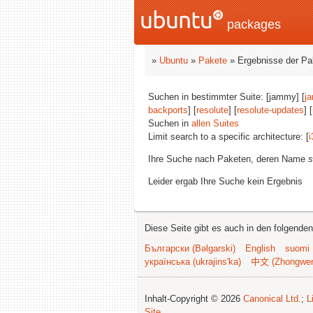
packages
»
Ubuntu
»
Pakete
» Ergebnisse der P
Suchen in bestimmter Suite: [jammy] [
j
backports
] [
resolute
] [
resolute-updates
] [
Suchen in
allen Suites
Limit search to a specific architecture: [
i
Ihre Suche nach Paketen, deren Name
s
Leider ergab Ihre Suche kein Ergebnis
Diese Seite gibt es auch in den folgende
Български (Bəlgarski)
English
suomi
українська (ukrajins'ka)
中文 (Zhongwe
Inhalt-Copyright © 2026
Canonical Ltd.
;
L
Site
.