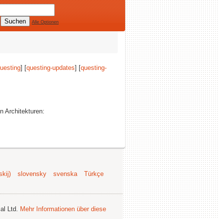
Alle Optionen
uesting
] [
questing-updates
] [
questing-
en Architekturen:
kij)
slovensky
svenska
Türkçe
al Ltd.
Mehr Informationen über diese