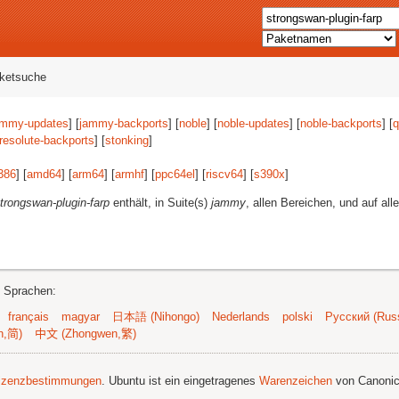
aketsuche
ammy-updates
] [
jammy-backports
] [
noble
] [
noble-updates
] [
noble-backports
] [
q
resolute-backports
] [
stonking
]
386
] [
amd64
] [
arm64
] [
armhf
] [
ppc64el
] [
riscv64
] [
s390x
]
trongswan-plugin-farp
enthält, in Suite(s)
jammy
, allen Bereichen, und auf all
n Sprachen:
français
magyar
日本語 (Nihongo)
Nederlands
polski
Русский (Russ
n,简)
中文 (Zhongwen,繁)
izenzbestimmungen
. Ubuntu ist ein eingetragenes
Warenzeichen
von Canonic