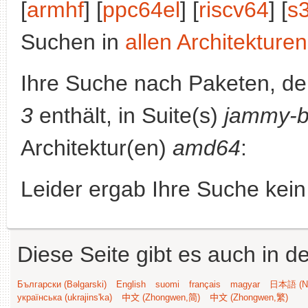
[
armhf
] [
ppc64el
] [
riscv64
] [
s
Suchen in
allen Architekturen
Ihre Suche nach Paketen, 
3
enthält, in Suite(s)
jammy-b
Architektur(en)
amd64
:
Leider ergab Ihre Suche kein
Diese Seite gibt es auch in 
Български (Bəlgarski)
English
suomi
français
magyar
日本語 (Ni
українська (ukrajins'ka)
中文 (Zhongwen,简)
中文 (Zhongwen,繁)