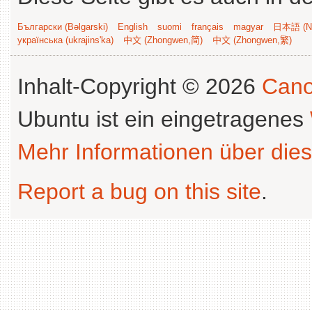
Български (Bəlgarski)
English
suomi
français
magyar
日本語 (Ni
українська (ukrajins'ka)
中文 (Zhongwen,简)
中文 (Zhongwen,繁)
Inhalt-Copyright © 2026
Cano
Ubuntu ist ein eingetragenes
Mehr Informationen über dies
Report a bug on this site
.