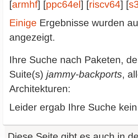
[
armhf
] [
ppc64el
] [
riscv64
] [
s
Einige
Ergebnisse wurden au
angezeigt.
Ihre Suche nach Paketen, 
Suite(s)
jammy-backports
, a
Architekturen:
Leider ergab Ihre Suche kein
Diese Seite gibt es auch in 