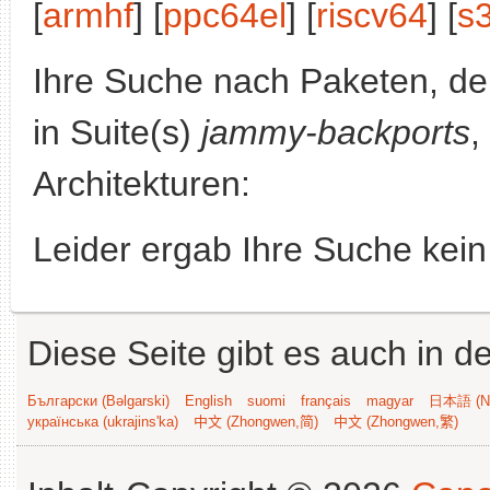
[
armhf
] [
ppc64el
] [
riscv64
] [
s
Ihre Suche nach Paketen, 
in Suite(s)
jammy-backports
,
Architekturen:
Leider ergab Ihre Suche kein
Diese Seite gibt es auch in 
Български (Bəlgarski)
English
suomi
français
magyar
日本語 (Ni
українська (ukrajins'ka)
中文 (Zhongwen,简)
中文 (Zhongwen,繁)