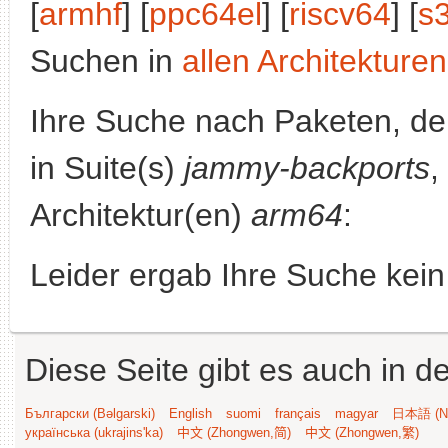
[
armhf
] [
ppc64el
] [
riscv64
] [
s
Suchen in
allen Architekturen
Ihre Suche nach Paketen, 
in Suite(s)
jammy-backports
,
Architektur(en)
arm64
:
Leider ergab Ihre Suche kein
Diese Seite gibt es auch in 
Български (Bəlgarski)
English
suomi
français
magyar
日本語 (Ni
українська (ukrajins'ka)
中文 (Zhongwen,简)
中文 (Zhongwen,繁)