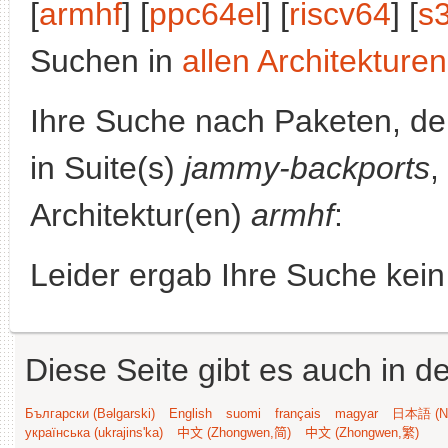
[
armhf
] [
ppc64el
] [
riscv64
] [
s
Suchen in
allen Architekturen
Ihre Suche nach Paketen, 
in Suite(s)
jammy-backports
,
Architektur(en)
armhf
:
Leider ergab Ihre Suche kein
Diese Seite gibt es auch in 
Български (Bəlgarski)
English
suomi
français
magyar
日本語 (Ni
українська (ukrajins'ka)
中文 (Zhongwen,简)
中文 (Zhongwen,繁)