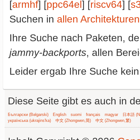
[
armhf
] [
ppc64el
] [
riscv64
] [
s
Suchen in
allen Architekturen
Ihre Suche nach Paketen, 
jammy-backports
, allen Bere
Leider ergab Ihre Suche kein
Diese Seite gibt es auch in 
Български (Bəlgarski)
English
suomi
français
magyar
日本語 (Ni
українська (ukrajins'ka)
中文 (Zhongwen,简)
中文 (Zhongwen,繁)