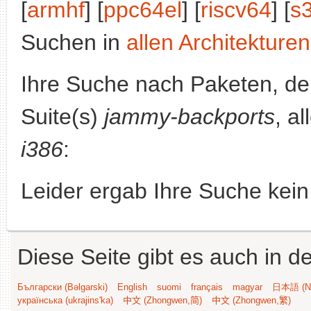
[
armhf
] [
ppc64el
] [
riscv64
] [
s
Suchen in
allen Architekturen
Ihre Suche nach Paketen, 
Suite(s)
jammy-backports
, a
i386
:
Leider ergab Ihre Suche kein
Diese Seite gibt es auch in 
Български (Bəlgarski)
English
suomi
français
magyar
日本語 (Ni
українська (ukrajins'ka)
中文 (Zhongwen,简)
中文 (Zhongwen,繁)