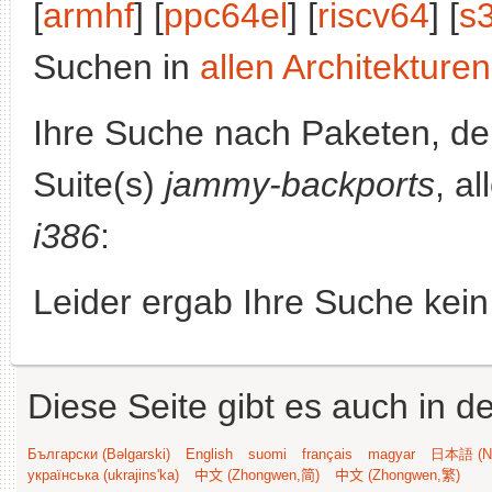
[
armhf
] [
ppc64el
] [
riscv64
] [
s
Suchen in
allen Architekturen
Ihre Suche nach Paketen, 
Suite(s)
jammy-backports
, a
i386
:
Leider ergab Ihre Suche kein
Diese Seite gibt es auch in 
Български (Bəlgarski)
English
suomi
français
magyar
日本語 (Ni
українська (ukrajins'ka)
中文 (Zhongwen,简)
中文 (Zhongwen,繁)