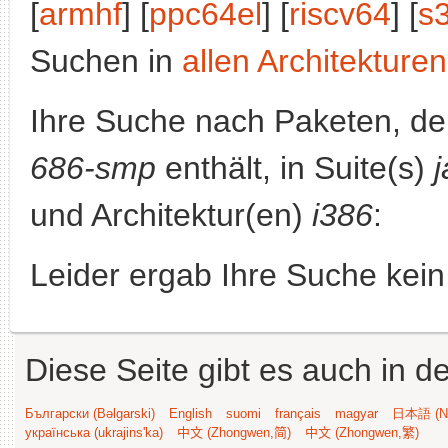
[
armhf
] [
ppc64el
] [
riscv64
] [
s
Suchen in
allen Architekturen
Ihre Suche nach Paketen, 
686-smp
enthält, in Suite(s)
und Architektur(en)
i386
:
Leider ergab Ihre Suche kein
Diese Seite gibt es auch in 
Български (Bəlgarski)
English
suomi
français
magyar
日本語 (Ni
українська (ukrajins'ka)
中文 (Zhongwen,简)
中文 (Zhongwen,繁)